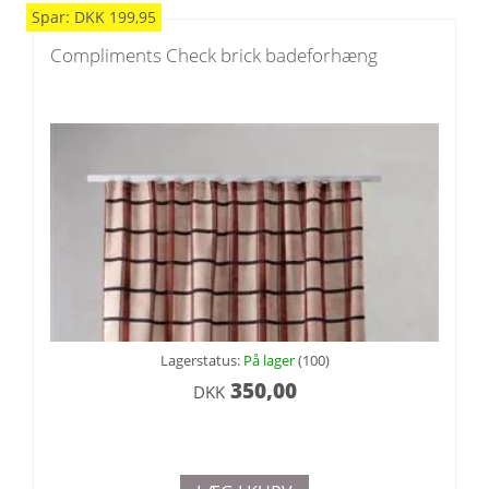
Spar:
DKK
199,95
Compliments Check brick badeforhæng
Lagerstatus:
På lager
(100)
350,00
DKK