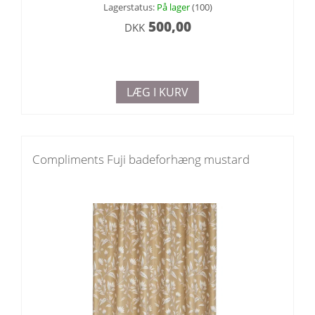
Lagerstatus:
På lager
(100)
500,00
DKK
LÆG I KURV
Compliments Fuji badeforhæng mustard