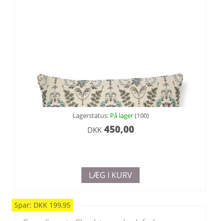
Lagerstatus:
På lager
(100)
450,00
DKK
LÆG I KURV
Spar:
DKK
199,95