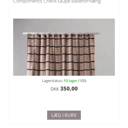
Compliments Check taupe badeforhæng
Lagerstatus:
På lager
(100)
350,00
DKK
LÆG I KURV