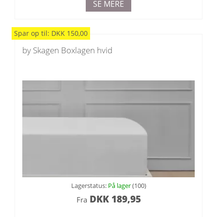
SE MERE
Spar
op til
:
DKK
150,00
by Skagen Boxlagen hvid
Lagerstatus:
På lager
(100)
DKK
189,95
Fra