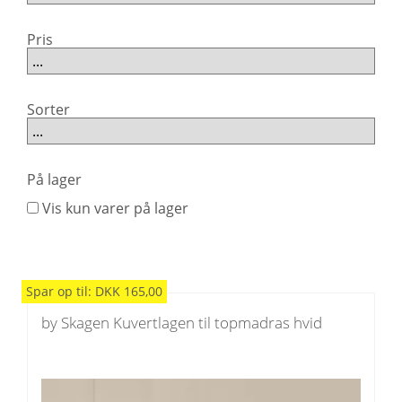
Pris
Sorter
På lager
Vis kun varer på lager
Spar
op til
:
DKK
165,00
by Skagen Kuvertlagen til topmadras hvid