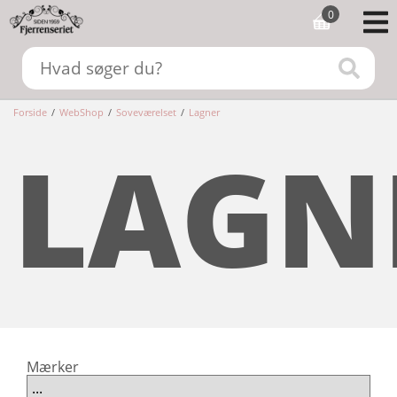
0
Forside
/
WebShop
/
Soveværelset
/
Lagner
LAGN
Mærker