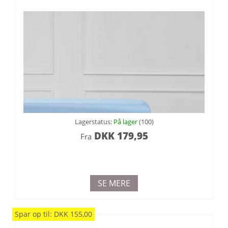
Lagerstatus:
På lager
(100)
DKK
179,95
Fra
SE MERE
Spar
op til
:
DKK
155,00