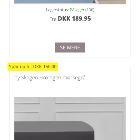
Lagerstatus:
På lager
(100)
DKK
189,95
Fra
SE MERE
Spar
op til
:
DKK
150,00
by Skagen Boxlagen mørkegrå