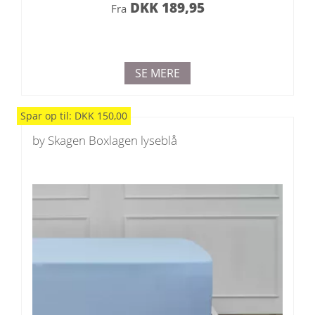
DKK
189,95
Fra
SE MERE
Spar
op til
:
DKK
150,00
by Skagen Boxlagen lyseblå