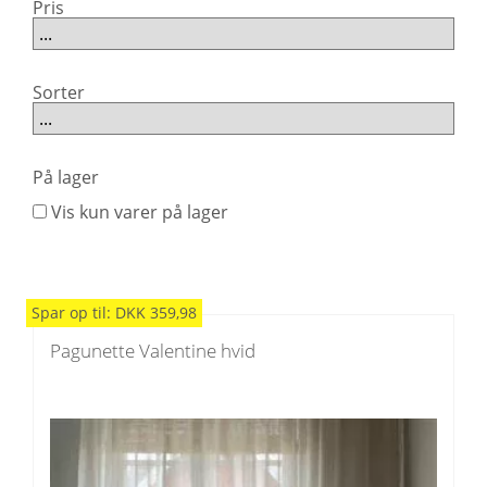
Pris
Sorter
På lager
Vis kun varer på lager
Spar
op til
:
DKK
359,98
Pagunette Valentine hvid