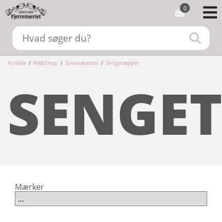
0
Forside
/
WebShop
/
Soveværelset
/
Sengetæpper
SENGE
Mærker