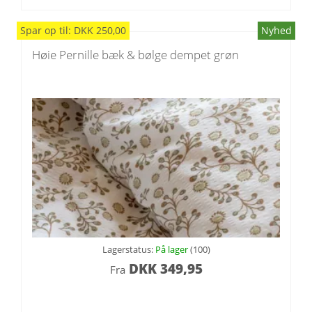
Spar
op til
:
DKK
250,00
Nyhed
Høie Pernille bæk & bølge dempet grøn
Lagerstatus:
På lager
(100)
DKK
349,95
Fra