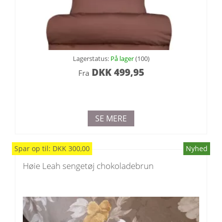
Lagerstatus:
På lager
(100)
DKK
499,95
Fra
SE MERE
Spar
op til
:
DKK
300,00
Nyhed
Høie Leah sengetøj chokoladebrun