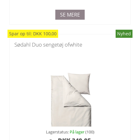
SE MERE
Spar
op til
:
DKK
100,00
Nyhed
Sødahl Duo sengetøj ofwhite
Lagerstatus:
På lager
(100)