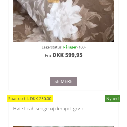
Lagerstatus:
På lager
(100)
DKK
599,95
Fra
SE MERE
Spar
op til
:
DKK
250,00
Nyhed
Høie Leah sengetøj dempet grøn