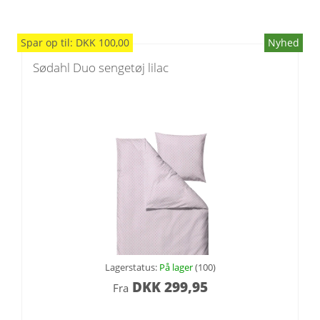
Spar
op til
:
DKK
100,00
Nyhed
Sødahl Duo sengetøj lilac
Lagerstatus:
På lager
(100)
DKK
299,95
Fra