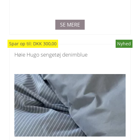
SE MERE
Spar
op til
:
DKK
300,00
Nyhed
Høie Hugo sengetøj denimblue