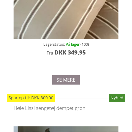
Lagerstatus:
På lager
(100)
DKK
349,95
Fra
SE MERE
Spar
op til
:
DKK
300,00
Nyhed
Høie Lissi sengetøj dempet grøn