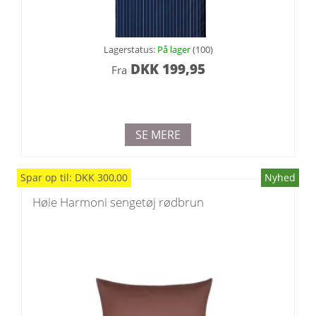
Lagerstatus:
På lager
(100)
DKK
199,95
Fra
SE MERE
Spar
op til
:
DKK
300,00
Nyhed
Høie Harmoni sengetøj rødbrun