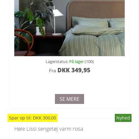
Lagerstatus:
På lager
(100)
DKK
349,95
Fra
SE MERE
Spar
op til
:
DKK
300,00
Nyhed
Høie Lissi sengetøj varm rosa