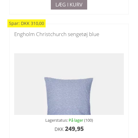
LÆG I KURV
Spar:
DKK
310,00
Engholm Christchurch sengetøj blue
Lagerstatus:
På lager
(100)
249,95
DKK