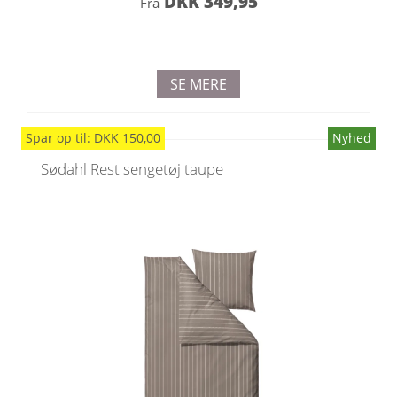
DKK
349,95
Fra
SE MERE
Spar
op til
:
DKK
150,00
Nyhed
Sødahl Rest sengetøj taupe