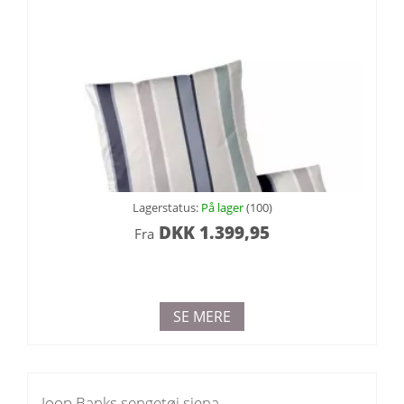
Lagerstatus:
På lager
(100)
DKK
1.399,95
Fra
SE MERE
Joop Banks sengetøj siena