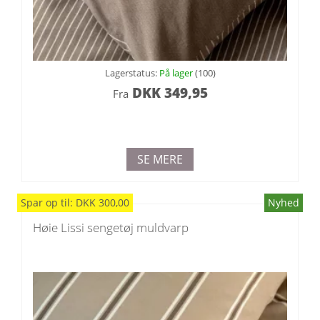
Lagerstatus:
På lager
(100)
DKK
349,95
Fra
SE MERE
Spar
op til
:
DKK
300,00
Nyhed
Høie Lissi sengetøj muldvarp