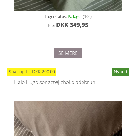
Lagerstatus:
På lager
(100)
DKK
349,95
Fra
SE MERE
Spar
op til
:
DKK
200,00
Nyhed
Høie Hugo sengetøj chokoladebrun