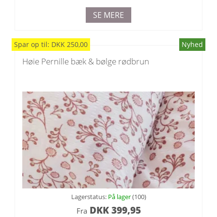
SE MERE
Spar
op til
:
DKK
250,00
Nyhed
Høie Pernille bæk & bølge rødbrun
Lagerstatus:
På lager
(100)
DKK
399,95
Fra