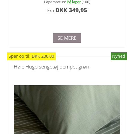
Lagerstatus:
På lager
(100)
DKK
349,95
Fra
SE MERE
Spar
op til
:
DKK
200,00
Nyhed
Høie Hugo sengetøj dempet grøn