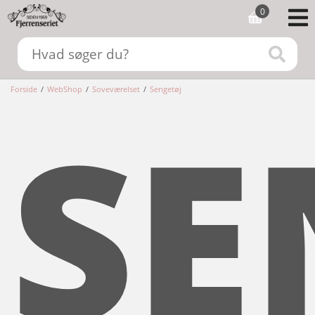
0
Forside
/
WebShop
/
Soveværelset
/
Sengetøj
SE