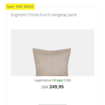
Spar:
DKK
309,05
Engholm Christchurch sengetøj sand
Lagerstatus:
På lager
(100)
249,95
DKK