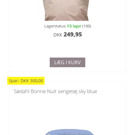
Lagerstatus:
På lager
(100)
249,95
DKK
LÆG I KURV
Spar:
DKK
300,00
Sødahl Bonne Nuit sengetøj sky blue