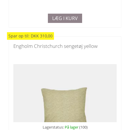
LÆG I KURV
Spar
op til
:
DKK
310,00
Engholm Christchurch sengetøj yellow
Lagerstatus:
På lager
(100)