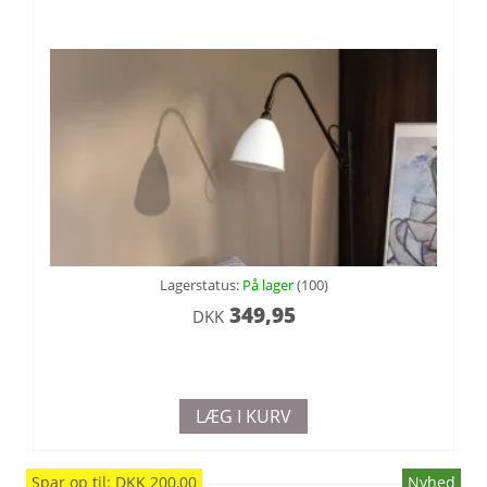
Lagerstatus:
På lager
(100)
349,95
DKK
LÆG I KURV
Spar
op til
:
DKK
200,00
Nyhed