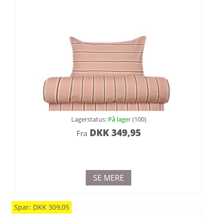
Lagerstatus:
På lager
(100)
DKK
349,95
Fra
SE MERE
Spar:
DKK
309,05