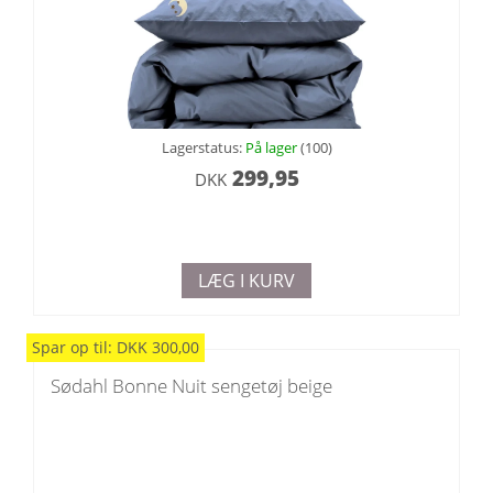
Lagerstatus:
På lager
(100)
299,95
DKK
LÆG I KURV
Spar
op til
:
DKK
300,00
Sødahl Bonne Nuit sengetøj beige